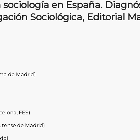
La sociología en España. Diagnó
gación Sociológica, Editorial M
oma de Madrid)
celona, FES)
utense de Madrid)
edo)