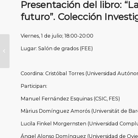
Presentación del libro: “
futuro”. Colección Investi
Viernes, 1 de julio; 18:00-20:00
How to
Lugar: Salón de grados (FEE)
internationalize your
career? The role of
international
associations...
Coordina: Cristóbal Torres (Universidad Autón
Participan:
Manuel Fernández Esquinas (CSIC, FES)
Màrius Domínguez Amorós (Universitát de Bar
Lucila Finkel Morgernsten (Universidad Compl
Ángel Alonso Domínguez (Universidad de Ovi