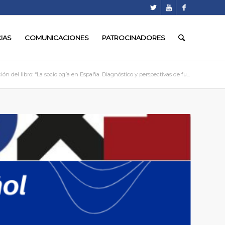
IAS
COMUNICACIONES
PATROCINADORES
ón del libro: “La sociología en España. Diagnóstico y perspectivas de fu...